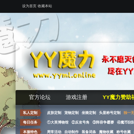
设为首页
收藏本站
官方论坛
游戏注册
YY魔力赞助
私人定制
皮肤定制
宠物定制
坐骑定制
头显称号定制
独一
每日任务
①大英博物馆
②反攻号角
③阵容争霸赛
④魔币刮
本服特色
周常活动
自动制作
装备词条
魔物收藏
称号收藏