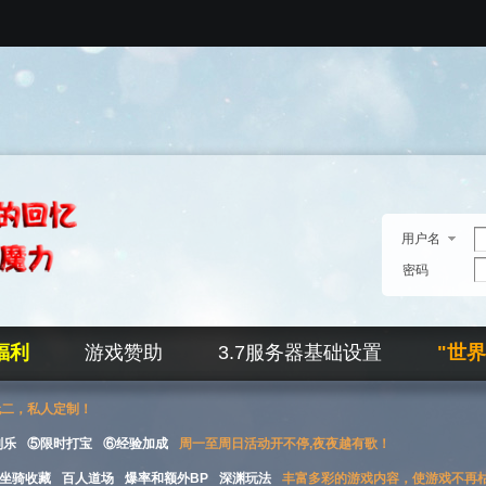
用户名
密码
福利
游戏赞助
3.7服务器基础设置
"世
无二，私人定制！
刮乐
⑤限时打宝
⑥经验加成
周一至周日活动开不停,夜夜越有歌！
坐骑收藏
百人道场
爆率和额外BP
深渊玩法
丰富多彩的游戏内容，使游戏不再