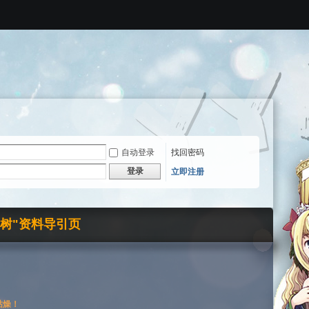
自动登录
找回密码
登录
立即注册
界树"资料导引页
枯燥！