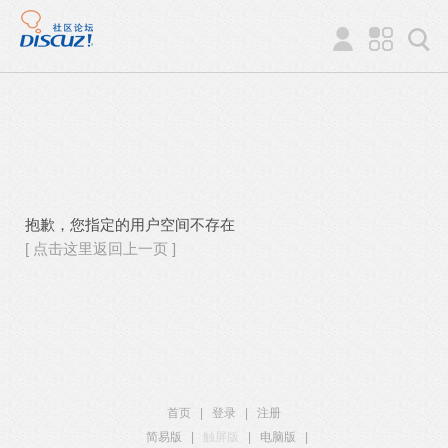
抱歉，您指定的用户空间不存在
[ 点击这里返回上一页 ]
首页
|
登录
|
注册
简易版
|
触屏版
|
电脑版
|