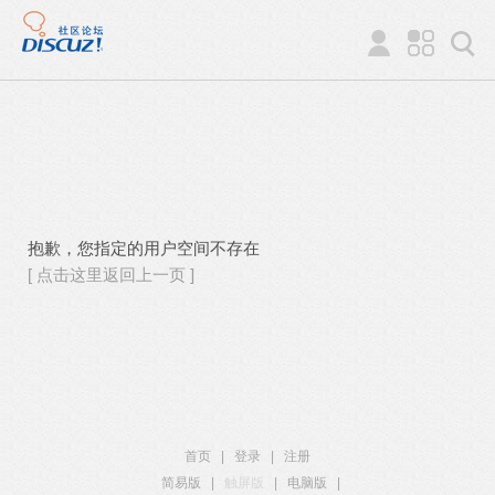
抱歉，您指定的用户空间不存在
[ 点击这里返回上一页 ]
首页
|
登录
|
注册
简易版
|
触屏版
|
电脑版
|