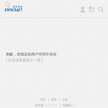
抱歉，您指定的用户空间不存在
[ 点击这里返回上一页 ]
首页
|
登录
|
注册
简易版
|
触屏版
|
电脑版
|