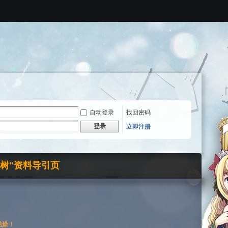
自动登录
找回密码
登录
立即注册
界树"资料导引页
枯燥！