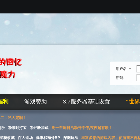
用户名
密码
福利
游戏赞助
3.7服务器基础设置
"世
无二，私人定制！
刮乐
⑤限时打宝
⑥经验加成
周一至周日活动开不停,夜夜越有歌！
坐骑收藏
百人道场
爆率和额外BP
深渊玩法
丰富多彩的游戏内容，使游戏不再