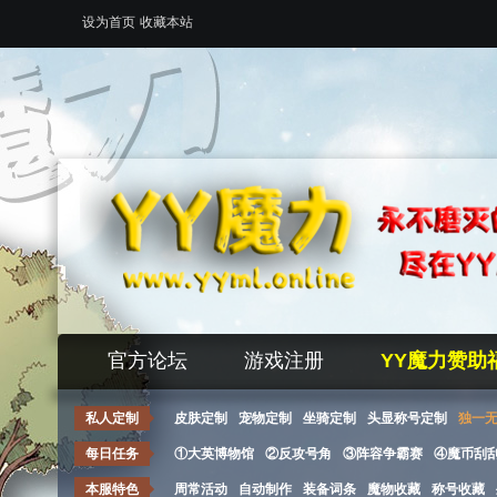
设为首页
收藏本站
官方论坛
游戏注册
YY魔力赞助
私人定制
皮肤定制
宠物定制
坐骑定制
头显称号定制
独一
每日任务
①大英博物馆
②反攻号角
③阵容争霸赛
④魔币刮
本服特色
周常活动
自动制作
装备词条
魔物收藏
称号收藏