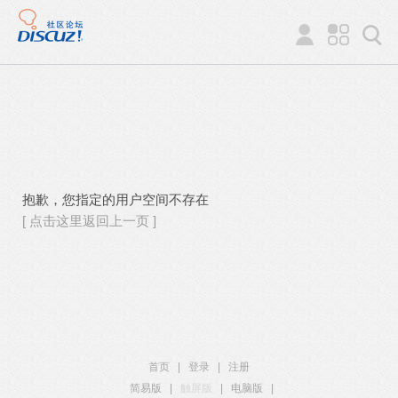
抱歉，您指定的用户空间不存在
[ 点击这里返回上一页 ]
首页
|
登录
|
注册
简易版
|
触屏版
|
电脑版
|