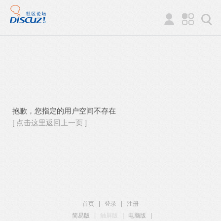
抱歉，您指定的用户空间不存在
[ 点击这里返回上一页 ]
首页
|
登录
|
注册
简易版
|
触屏版
|
电脑版
|