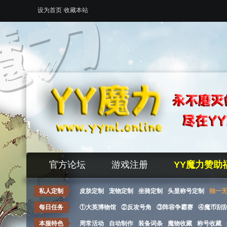
设为首页
收藏本站
官方论坛
游戏注册
YY魔力赞助
私人定制
皮肤定制
宠物定制
坐骑定制
头显称号定制
独一
每日任务
①大英博物馆
②反攻号角
③阵容争霸赛
④魔币刮
本服特色
周常活动
自动制作
装备词条
魔物收藏
称号收藏