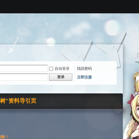
自动登录
找回密码
登录
立即注册
界树"资料导引页
枯燥！