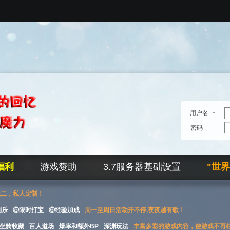
用户名
密码
福利
游戏赞助
3.7服务器基础设置
"世
无二，私人定制！
刮乐
⑤限时打宝
⑥经验加成
周一至周日活动开不停,夜夜越有歌！
坐骑收藏
百人道场
爆率和额外BP
深渊玩法
丰富多彩的游戏内容，使游戏不再