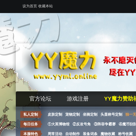
设为首页
收藏本站
官方论坛
游戏注册
YY魔力赞助
私人定制
皮肤定制
宠物定制
坐骑定制
头显称号定制
独一
每日任务
①大英博物馆
②反攻号角
③阵容争霸赛
④魔币刮
本服特色
周常活动
自动制作
装备词条
魔物收藏
称号收藏