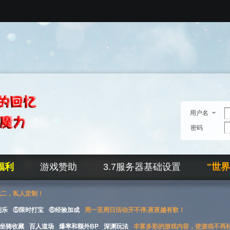
用户名
密码
福利
游戏赞助
3.7服务器基础设置
"世
无二，私人定制！
刮乐
⑤限时打宝
⑥经验加成
周一至周日活动开不停,夜夜越有歌！
坐骑收藏
百人道场
爆率和额外BP
深渊玩法
丰富多彩的游戏内容，使游戏不再