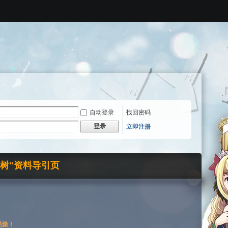
自动登录
找回密码
登录
立即注册
界树"资料导引页
枯燥！