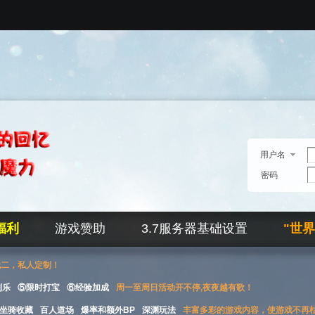
用户名
密码
福利
游戏赞助
3.7服务器基础设置
"世
无二，私人定制！
刮乐
⑤限时打宝
⑥经验加成
周一至周日活动开不停,夜夜越有歌！
坐骑收藏
百人道场
爆率和额外BP
深渊玩法
丰富多彩的游戏内容，使游戏不再