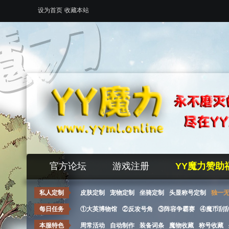
设为首页
收藏本站
官方论坛
游戏注册
YY魔力赞助
私人定制
皮肤定制
宠物定制
坐骑定制
头显称号定制
独一
每日任务
①大英博物馆
②反攻号角
③阵容争霸赛
④魔币刮
本服特色
周常活动
自动制作
装备词条
魔物收藏
称号收藏