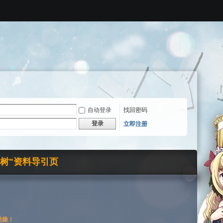
自动登录
找回密码
登录
立即注册
界树"资料导引页
枯燥！