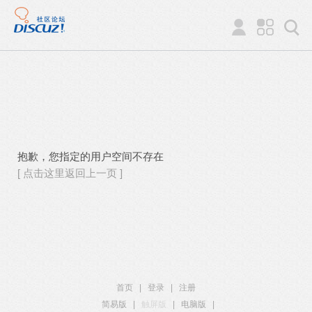
抱歉，您指定的用户空间不存在
[ 点击这里返回上一页 ]
首页
|
登录
|
注册
简易版
|
触屏版
|
电脑版
|