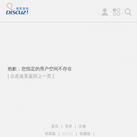
抱歉，您指定的用户空间不存在
[ 点击这里返回上一页 ]
首页
|
登录
|
注册
简易版
|
触屏版
|
电脑版
|