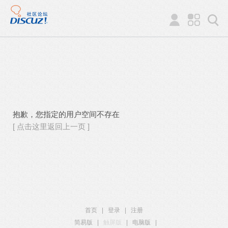
抱歉，您指定的用户空间不存在
[ 点击这里返回上一页 ]
首页
|
登录
|
注册
简易版
|
触屏版
|
电脑版
|