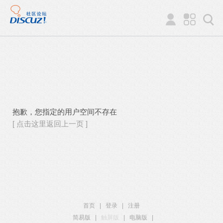
抱歉，您指定的用户空间不存在
[ 点击这里返回上一页 ]
首页
|
登录
|
注册
简易版
|
触屏版
|
电脑版
|