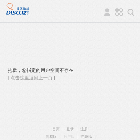
抱歉，您指定的用户空间不存在
[ 点击这里返回上一页 ]
首页
|
登录
|
注册
简易版
|
触屏版
|
电脑版
|