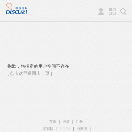
抱歉，您指定的用户空间不存在
[ 点击这里返回上一页 ]
首页
|
登录
|
注册
简易版
|
触屏版
|
电脑版
|