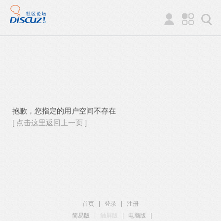
抱歉，您指定的用户空间不存在
[ 点击这里返回上一页 ]
首页
|
登录
|
注册
简易版
|
触屏版
|
电脑版
|