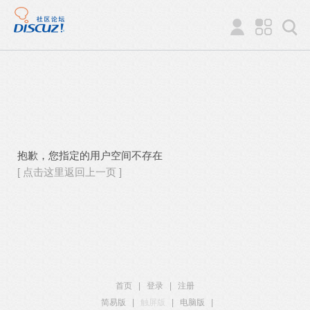
抱歉，您指定的用户空间不存在
[ 点击这里返回上一页 ]
首页
|
登录
|
注册
简易版
|
触屏版
|
电脑版
|