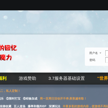
用户名
密码
福利
游戏赞助
3.7服务器基础设置
"世
无二，私人定制！
刮乐
⑤限时打宝
⑥经验加成
周一至周日活动开不停,夜夜越有歌！
坐骑收藏
百人道场
爆率和额外BP
深渊玩法
丰富多彩的游戏内容，使游戏不再