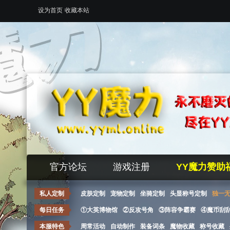
设为首页
收藏本站
官方论坛
游戏注册
YY魔力赞助
私人定制
皮肤定制
宠物定制
坐骑定制
头显称号定制
独一
每日任务
①大英博物馆
②反攻号角
③阵容争霸赛
④魔币刮
本服特色
周常活动
自动制作
装备词条
魔物收藏
称号收藏