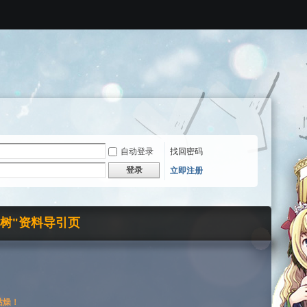
自动登录
找回密码
登录
立即注册
界树"资料导引页
枯燥！