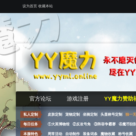
设为首页
收藏本站
官方论坛
游戏注册
YY魔力赞助
私人定制
皮肤定制
宠物定制
坐骑定制
头显称号定制
独一
每日任务
①大英博物馆
②反攻号角
③阵容争霸赛
④魔币刮
本服特色
周常活动
自动制作
装备词条
魔物收藏
称号收藏