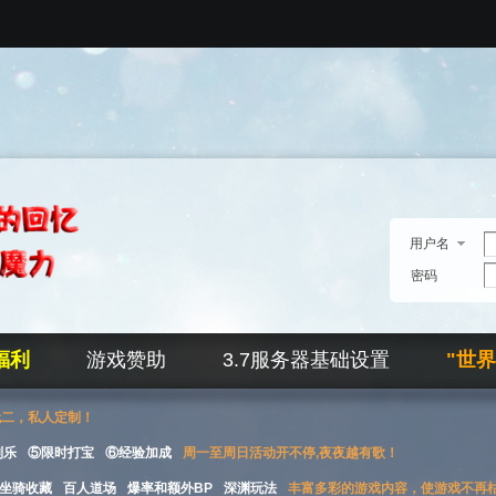
用户名
密码
福利
游戏赞助
3.7服务器基础设置
"世
无二，私人定制！
刮乐
⑤限时打宝
⑥经验加成
周一至周日活动开不停,夜夜越有歌！
坐骑收藏
百人道场
爆率和额外BP
深渊玩法
丰富多彩的游戏内容，使游戏不再