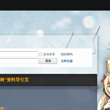
自动登录
找回密码
登录
立即注册
界树"资料导引页
枯燥！