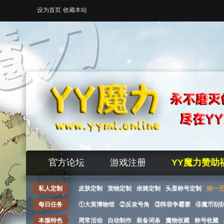
设为首页
收藏本站
官方论坛
游戏注册
YY魔力赞助
私人定制
皮肤定制
宠物定制
坐骑定制
头显称号定制
独一
每日任务
①大英博物馆
②反攻号角
③阵容争霸赛
④魔币刮
本服特色
周常活动
自动制作
装备词条
魔物收藏
称号收藏