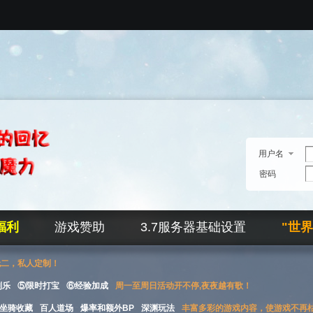
用户名
密码
福利
游戏赞助
3.7服务器基础设置
"世
无二，私人定制！
刮乐
⑤限时打宝
⑥经验加成
周一至周日活动开不停,夜夜越有歌！
坐骑收藏
百人道场
爆率和额外BP
深渊玩法
丰富多彩的游戏内容，使游戏不再