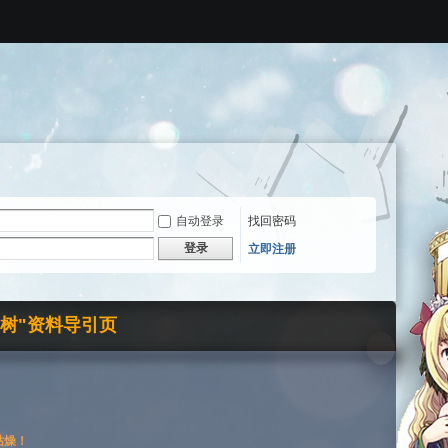
自动登录
找回密码
登录
立即注册
界树"资料导引页
枯燥！