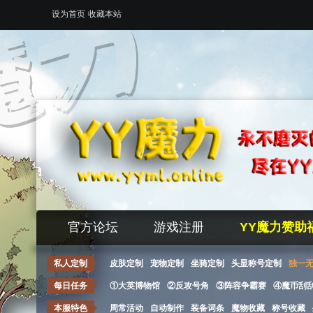
设为首页
收藏本站
官方论坛
游戏注册
YY魔力赞助
私人定制
皮肤定制
宠物定制
坐骑定制
头显称号定制
独一
每日任务
①大英博物馆
②反攻号角
③阵容争霸赛
④魔币刮
本服特色
周常活动
自动制作
装备词条
魔物收藏
称号收藏