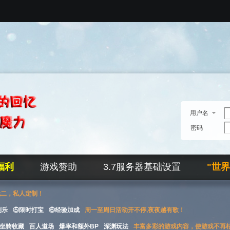
用户名
密码
福利
游戏赞助
3.7服务器基础设置
"世
无二，私人定制！
刮乐
⑤限时打宝
⑥经验加成
周一至周日活动开不停,夜夜越有歌！
坐骑收藏
百人道场
爆率和额外BP
深渊玩法
丰富多彩的游戏内容，使游戏不再