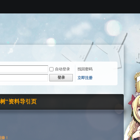
自动登录
找回密码
登录
立即注册
界树"资料导引页
枯燥！