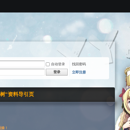
自动登录
找回密码
登录
立即注册
界树"资料导引页
枯燥！