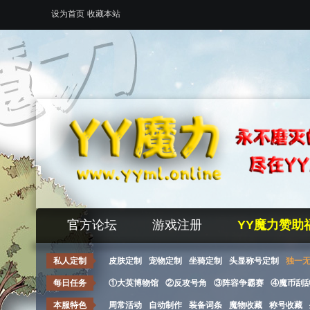
设为首页
收藏本站
官方论坛
游戏注册
YY魔力赞助
私人定制
皮肤定制
宠物定制
坐骑定制
头显称号定制
独一
每日任务
①大英博物馆
②反攻号角
③阵容争霸赛
④魔币刮
本服特色
周常活动
自动制作
装备词条
魔物收藏
称号收藏