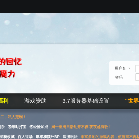
用户名
密码
福利
游戏赞助
3.7服务器基础设置
"世
无二，私人定制！
刮乐
⑤限时打宝
⑥经验加成
周一至周日活动开不停,夜夜越有歌！
坐骑收藏
百人道场
爆率和额外BP
深渊玩法
丰富多彩的游戏内容，使游戏不再