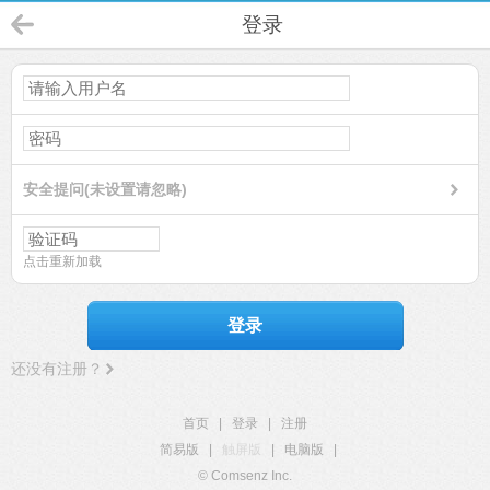
登录
安全提问(未设置请忽略)
点击重新加载
登录
还没有注册？
首页
|
登录
|
注册
简易版
|
触屏版
|
电脑版
|
© Comsenz Inc.