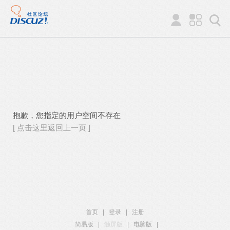
抱歉，您指定的用户空间不存在
[ 点击这里返回上一页 ]
首页
|
登录
|
注册
简易版
|
触屏版
|
电脑版
|