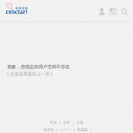
抱歉，您指定的用户空间不存在
[ 点击这里返回上一页 ]
首页
|
登录
|
注册
简易版
|
触屏版
|
电脑版
|