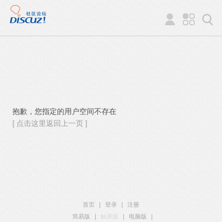
抱歉，您指定的用户空间不存在
[ 点击这里返回上一页 ]
首页
|
登录
|
注册
简易版
|
触屏版
|
电脑版
|