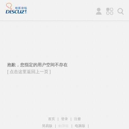
抱歉，您指定的用户空间不存在
[ 点击这里返回上一页 ]
首页
|
登录
|
注册
简易版
|
触屏版
|
电脑版
|