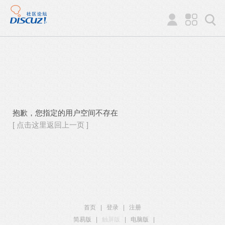
抱歉，您指定的用户空间不存在
[ 点击这里返回上一页 ]
首页
|
登录
|
注册
简易版
|
触屏版
|
电脑版
|