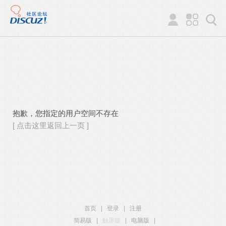
抱歉，您指定的用户空间不存在
[ 点击这里返回上一页 ]
首页
|
登录
|
注册
简易版
|
触屏版
|
电脑版
|