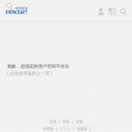
抱歉，您指定的用户空间不存在
[ 点击这里返回上一页 ]
首页
|
登录
|
注册
简易版
|
触屏版
|
电脑版
|