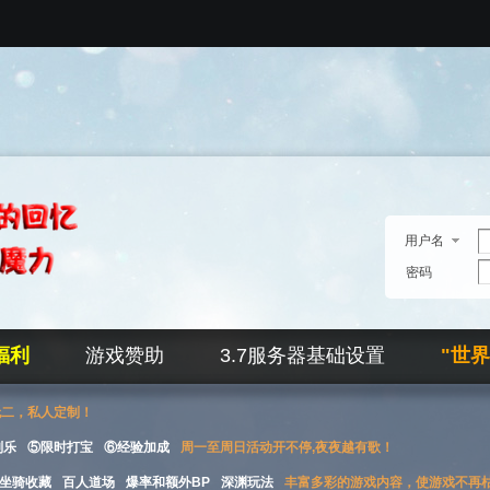
用户名
密码
福利
游戏赞助
3.7服务器基础设置
"世
无二，私人定制！
刮乐
⑤限时打宝
⑥经验加成
周一至周日活动开不停,夜夜越有歌！
坐骑收藏
百人道场
爆率和额外BP
深渊玩法
丰富多彩的游戏内容，使游戏不再