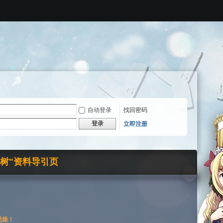
自动登录
找回密码
登录
立即注册
界树"资料导引页
枯燥！