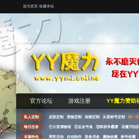
设为首页
收藏本站
官方论坛
游戏注册
YY魔力赞助
私人定制
皮肤定制
宠物定制
坐骑定制
头显称号定制
独一
每日任务
①大英博物馆
②反攻号角
③阵容争霸赛
④魔币刮
本服特色
周常活动
自动制作
装备词条
魔物收藏
称号收藏