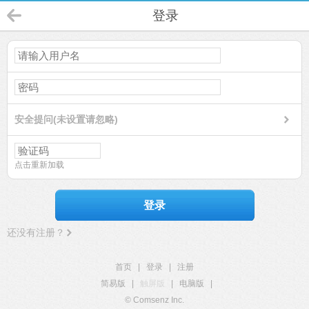
登录
安全提问(未设置请忽略)
点击重新加载
登录
还没有注册？
首页
|
登录
|
注册
简易版
|
触屏版
|
电脑版
|
© Comsenz Inc.