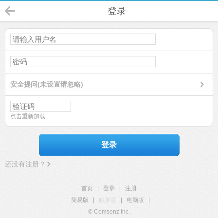
登录
安全提问(未设置请忽略)
点击重新加载
登录
还没有注册？
首页
|
登录
|
注册
简易版
|
触屏版
|
电脑版
|
© Comsenz Inc.