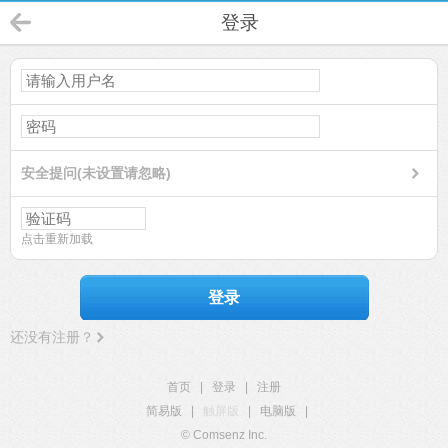
登录
安全提问(未设置请忽略)
点击重新加载
登录
还没有注册？
首页
|
登录
|
注册
简易版
|
触屏版
|
电脑版
|
© Comsenz Inc.