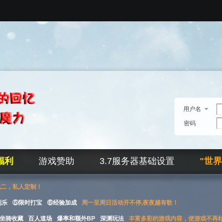
用户名
密码
福利
游戏赞助
3.7服务器基础设置
"世
无二，私人定制！
刮乐
⑤限时打宝
⑥经验加成
周一至周日活动开不停,夜夜越有歌！
坐骑收藏
百人道场
爆率和额外BP
深渊玩法
丰富多彩的游戏内容，使游戏不再