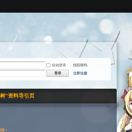
自动登录
找回密码
登录
立即注册
界树"资料导引页
枯燥！