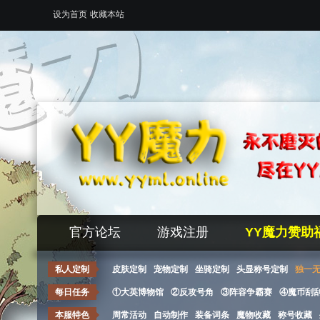
设为首页
收藏本站
官方论坛
游戏注册
YY魔力赞助
私人定制
皮肤定制
宠物定制
坐骑定制
头显称号定制
独一
每日任务
①大英博物馆
②反攻号角
③阵容争霸赛
④魔币刮
本服特色
周常活动
自动制作
装备词条
魔物收藏
称号收藏