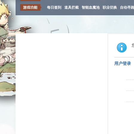
游戏功能
每日签到
道具拦截
智能血魔池
职业切换
自动寻
用户登录