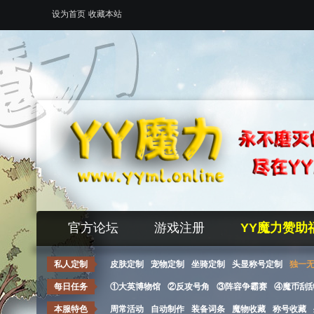
设为首页
收藏本站
官方论坛
游戏注册
YY魔力赞助
私人定制
皮肤定制
宠物定制
坐骑定制
头显称号定制
独一
每日任务
①大英博物馆
②反攻号角
③阵容争霸赛
④魔币刮
本服特色
周常活动
自动制作
装备词条
魔物收藏
称号收藏