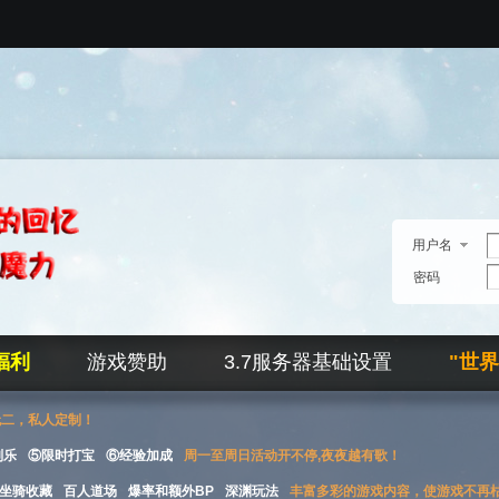
用户名
密码
福利
游戏赞助
3.7服务器基础设置
"世
无二，私人定制！
刮乐
⑤限时打宝
⑥经验加成
周一至周日活动开不停,夜夜越有歌！
坐骑收藏
百人道场
爆率和额外BP
深渊玩法
丰富多彩的游戏内容，使游戏不再