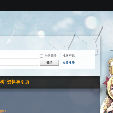
自动登录
找回密码
登录
立即注册
界树"资料导引页
枯燥！