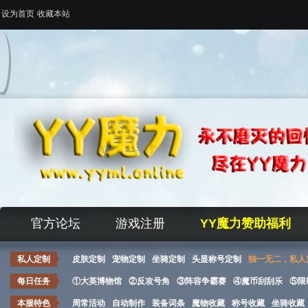
设为首页
收藏本站
官方论坛
游戏注册
YY魔力赞助福利
私人定制
皮肤定制
宠物定制
坐骑定制
头显称号定制
独一无二，私人
每日任务
①大英博物馆
②反攻号角
③阵容争霸赛
④魔币刮刮乐
⑤限
本服特色
周常活动
自动制作
装备词条
魔物收藏
称号收藏
坐骑收藏