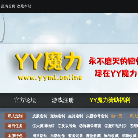
设为首页
收藏本站
官方论坛
游戏注册
YY魔力赞助福利
私人定制
皮肤定制
宠物定制
坐骑定制
头显称号定制
独一无二，私人
每日任务
①大英博物馆
②反攻号角
③阵容争霸赛
④魔币刮刮乐
⑤限
本服特色
周常活动
自动制作
装备词条
魔物收藏
称号收藏
坐骑收藏