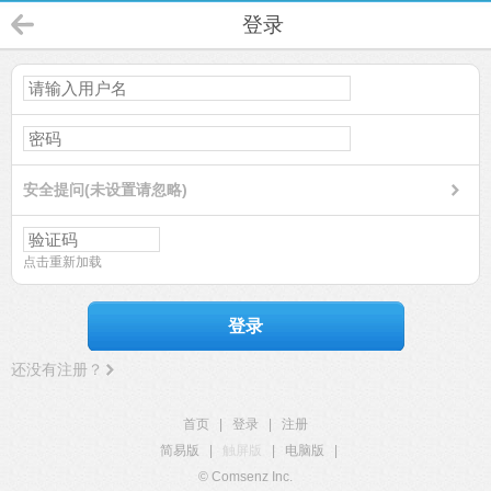
登录
安全提问(未设置请忽略)
点击重新加载
登录
还没有注册？
首页
|
登录
|
注册
简易版
|
触屏版
|
电脑版
|
© Comsenz Inc.