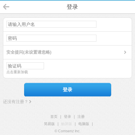
登录
安全提问(未设置请忽略)
点击重新加载
登录
还没有注册？
首页
|
登录
|
注册
简易版
|
触屏版
|
电脑版
|
© Comsenz Inc.