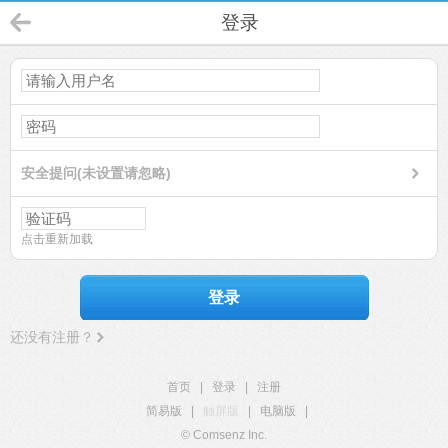
登录
安全提问(未设置请忽略)
点击重新加载
登录
还没有注册？
首页
|
登录
|
注册
简易版
|
触屏版
|
电脑版
|
© Comsenz Inc.