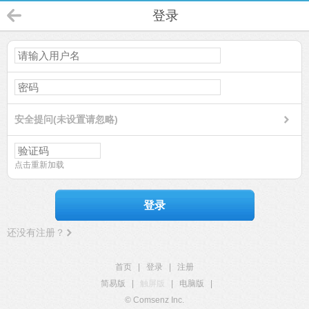
登录
安全提问(未设置请忽略)
点击重新加载
登录
还没有注册？
首页
|
登录
|
注册
简易版
|
触屏版
|
电脑版
|
© Comsenz Inc.