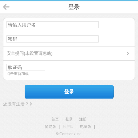
登录
安全提问(未设置请忽略)
点击重新加载
登录
还没有注册？
首页
|
登录
|
注册
简易版
|
触屏版
|
电脑版
|
© Comsenz Inc.