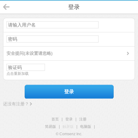
登录
安全提问(未设置请忽略)
点击重新加载
登录
还没有注册？
首页
|
登录
|
注册
简易版
|
触屏版
|
电脑版
|
© Comsenz Inc.