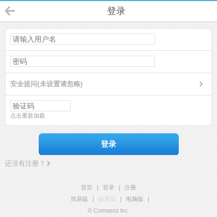
登录
安全提问(未设置请忽略)
点击重新加载
登录
还没有注册？
首页
|
登录
|
注册
简易版
|
触屏版
|
电脑版
|
© Comsenz Inc.