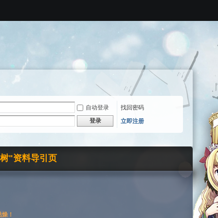
自动登录
找回密码
登录
立即注册
界树"资料导引页
枯燥！