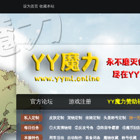
设为首页
收藏本站
官方论坛
游戏注册
YY魔力赞助
私人定制
皮肤定制
宠物定制
坐骑定制
头显称号定制
独一
每日任务
①大英博物馆
②反攻号角
③阵容争霸赛
④魔币刮
本服特色
周常活动
自动制作
装备词条
魔物收藏
称号收藏