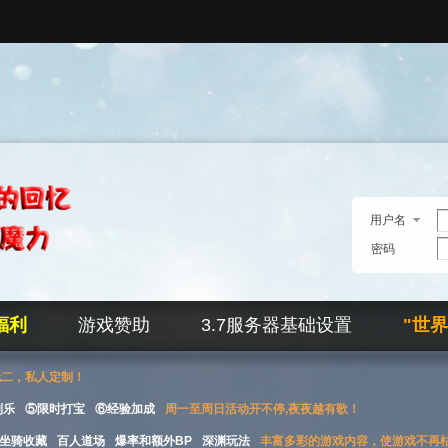
用户名
密码
福利
游戏赞助
3.7服务器基础设置
"世
无二，私人定制！
刮乐
⑤限时打宝
⑥经验加成
周一至周日活动开不停,夜夜越有歌！
坐骑收藏
百人道场
爆率和额外BP
深渊玩法
丰富多彩的游戏内容，使游戏不再