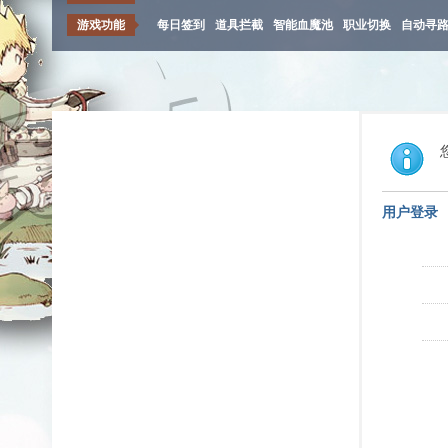
游戏功能
每日签到
道具拦截
智能血魔池
职业切换
自动寻
用户登录