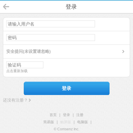
登录
安全提问(未设置请忽略)
点击重新加载
登录
还没有注册？
首页
|
登录
|
注册
简易版
|
触屏版
|
电脑版
|
© Comsenz Inc.