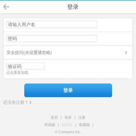
登录
安全提问(未设置请忽略)
点击重新加载
登录
还没有注册？
首页
|
登录
|
注册
简易版
|
触屏版
|
电脑版
|
© Comsenz Inc.