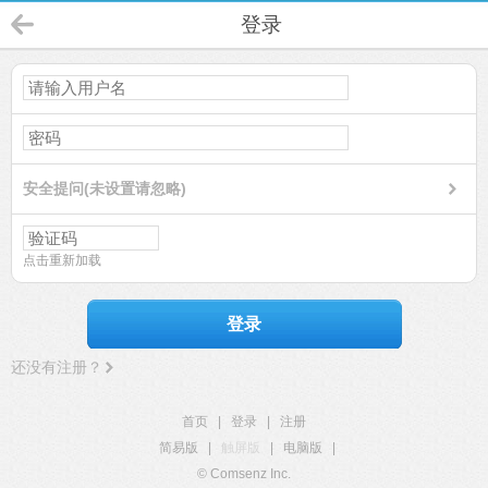
登录
安全提问(未设置请忽略)
点击重新加载
登录
还没有注册？
首页
|
登录
|
注册
简易版
|
触屏版
|
电脑版
|
© Comsenz Inc.